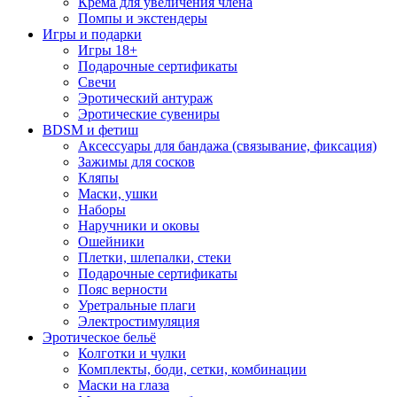
Крема для увеличения члена
Помпы и экстендеры
Игры и подарки
Игры 18+
Подарочные сертификаты
Свечи
Эротический антураж
Эротические сувениры
BDSM и фетиш
Аксессуары для бандажа (связывание, фиксация)
Зажимы для сосков
Кляпы
Маски, ушки
Наборы
Наручники и оковы
Ошейники
Плетки, шлепалки, стеки
Подарочные сертификаты
Пояс верности
Уретральные плаги
Электростимуляция
Эротическое бельё
Колготки и чулки
Комплекты, боди, сетки, комбинации
Маски на глаза