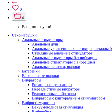
0
0
В корзине пусто!
Секс-игрушки
Анальные стимуляторы
Анальный душ
Анальные украшения - хвостики, кристаллы (
Стеклянные анальные стимуляторы
Анальные стимуляторы без вибрации
Анальные стимуляторы с вибрацией
Анальные цепочки, шарики
Батарейки
Вагинальные шарики
Вибраторы
Ротаторы и пульсаторы
Нереалистичные вибраторы
Реалистичные вибраторы
Вибраторы с клиторальным стимулятором
Вибростимуляторы
Вакуум-волновая стимуляция
Виброяйца