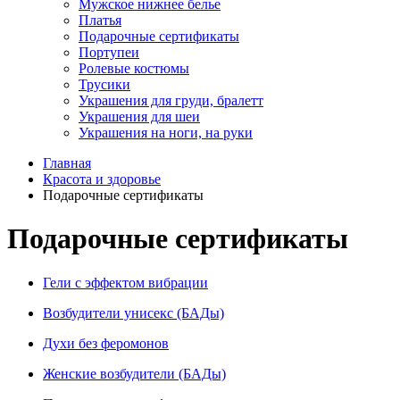
Мужское нижнее белье
Платья
Подарочные сертификаты
Портупеи
Ролевые костюмы
Трусики
Украшения для груди, бралетт
Украшения для шеи
Украшения на ноги, на руки
Главная
Красота и здоровье
Подарочные сертификаты
Подарочные сертификаты
Гели с эффектом вибрации
Возбудители унисекс (БАДы)
Духи без феромонов
Женские возбудители (БАДы)