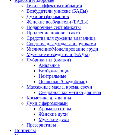
Красота и здоровье
Гели с эффектом вибрации
Возбудители унисекс (БАДы)
Духи без феромонов
Женские возбудители (БАДы)
Подарочные сертификаты
Продление полового акта
Средства для сужения влагалища
Средства для ухода за игрушками
Увеличение/Моделирование груди
Мужские возбудители (БАДы)
Лубриканты (смазки)
Анальные
Возбуждающие
Нейтральные
Оральные (Съедобные)
Массажные масла, крема, свечи
Съедобная косметика для тела
Косметика для ванны
Духи с феромонами
Ароматизаторы
Женские духи
Мужские духи
Презервативы
Попперсы