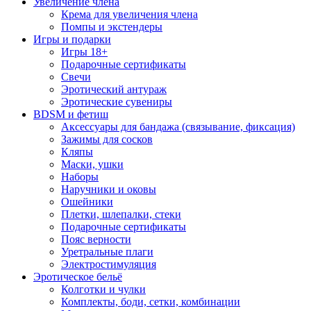
Увеличение члена
Крема для увеличения члена
Помпы и экстендеры
Игры и подарки
Игры 18+
Подарочные сертификаты
Свечи
Эротический антураж
Эротические сувениры
BDSM и фетиш
Аксессуары для бандажа (связывание, фиксация)
Зажимы для сосков
Кляпы
Маски, ушки
Наборы
Наручники и оковы
Ошейники
Плетки, шлепалки, стеки
Подарочные сертификаты
Пояс верности
Уретральные плаги
Электростимуляция
Эротическое бельё
Колготки и чулки
Комплекты, боди, сетки, комбинации